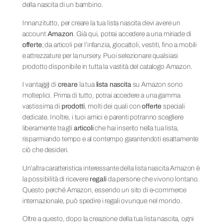
della nascita di un bambino.
Innanzitutto, per creare la tua lista nascita devi avere un
account
Amazon
. Già qui, potrai accedere a una miriade di
offerte
; da articoli per l’infanzia, giocattoli, vestiti, fino a mobili
e attrezzature per la nursery. Puoi selezionare qualsiasi
prodotto disponibile in tutta la vastità del catalogo Amazon.
I vantaggi di
creare
la tua
lista nascita
su Amazon sono
molteplici. Prima di tutto, potrai accedere a una gamma
vastissima di
prodotti
, molti dei quali con
offerte
speciali
dedicate. Inoltre, i tuoi amici e parenti potranno scegliere
liberamente tra gli
articoli
che hai inserito nella tua lista,
risparmiando tempo e al contempo garantendoti esattamente
ciò che desideri.
Un’altra caratteristica interessante della lista nascita Amazon è
la possibilità di ricevere
regali
da persone che vivono lontano.
Questo perché Amazon, essendo un sito di e-commerce
internazionale, può spedire i regali ovunque nel mondo.
Oltre a questo, dopo la creazione della tua lista nascita, ogni