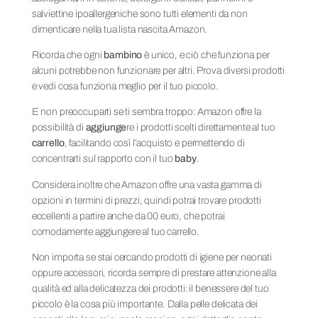
salviettine ipoallergeniche sono tutti elementi da non
dimenticare nella tua lista nascita Amazon.
Ricorda che ogni
bambino
è unico, e ciò che funziona per
alcuni potrebbe non funzionare per altri. Prova diversi prodotti
e vedi cosa funziona meglio per il tuo piccolo.
E non preoccuparti se ti sembra troppo: Amazon offre la
possibilità di
aggiunge
re i prodotti scelti direttamente al tuo
carrello
, facilitando così l’acquisto e permettendo di
concentrarti sul rapporto con il tuo
baby
.
Considera inoltre che Amazon offre una vasta gamma di
opzioni in termini di prezzi, quindi potrai trovare prodotti
eccellenti a partire anche da 00 euro, che potrai
comodamente aggiungere al tuo carrello.
Non importa se stai cercando prodotti di igiene per neonati
oppure accessori, ricorda sempre di prestare attenzione alla
qualità ed alla delicatezza dei prodotti: il benessere del tuo
piccolo è la cosa più importante. Dalla pelle delicata dei