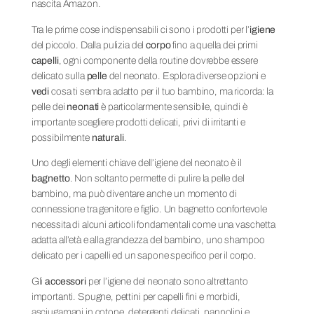
nascita Amazon.
Tra le prime cose indispensabili ci sono i prodotti per l’
igiene
del piccolo. Dalla pulizia del
corpo
fino a quella dei primi
capelli
, ogni componente della routine dovrebbe essere
delicato sulla
pelle
del neonato. Esplora diverse opzioni e
vedi
cosa ti sembra adatto per il tuo bambino, ma ricorda: la
pelle dei
neonati
è particolarmente sensibile, quindi è
importante scegliere prodotti delicati, privi di irritanti e
possibilmente
naturali
.
Uno degli elementi chiave dell’igiene del neonato è il
bagnetto
. Non soltanto permette di pulire la pelle del
bambino, ma può diventare anche un momento di
connessione tra genitore e figlio. Un bagnetto confortevole
necessita di alcuni articoli fondamentali come una vaschetta
adatta all’età e alla grandezza del bambino, uno shampoo
delicato per i capelli ed un sapone specifico per il corpo.
Gli
accessori
per l’igiene del neonato sono altrettanto
importanti. Spugne, pettini per capelli fini e morbidi,
asciugamani in cotone, detergenti delicati, pannolini e