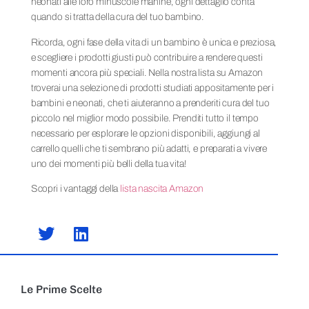
neonati alle loro minuscole manine, ogni dettaglio conta
quando si tratta della cura del tuo bambino.
Ricorda, ogni fase della vita di un bambino è unica e preziosa,
e scegliere i prodotti giusti può contribuire a rendere questi
momenti ancora più speciali. Nella nostra lista su Amazon
troverai una selezione di prodotti studiati appositamente per i
bambini e neonati, che ti aiuteranno a prenderiti cura del tuo
piccolo nel miglior modo possibile. Prenditi tutto il tempo
necessario per esplorare le opzioni disponibili, aggiungi al
carrello quelli che ti sembrano più adatti, e preparati a vivere
uno dei momenti più belli della tua vita!
Scopri i vantaggi della
lista nascita Amazon
Le Prime Scelte