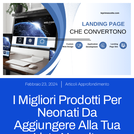
Febbraio 23, 2024
Articoli Approfondimento
I Migliori Prodotti Per
Neonati Da
Aggiungere Alla Tua