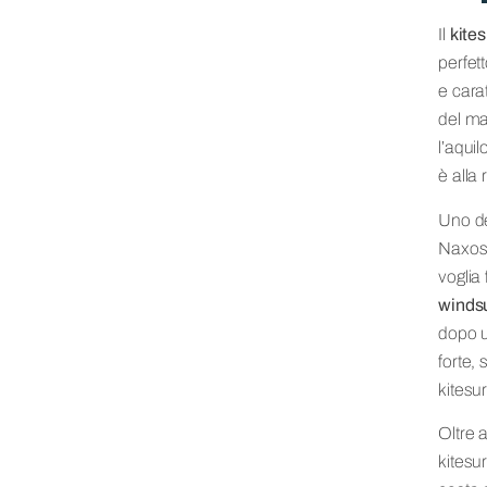
Il
kites
perfet
e cara
del ma
l’aqui
è alla 
Uno de
Naxos 
voglia
windsur
dopo u
forte,
kitesur
Oltre a
kitesur