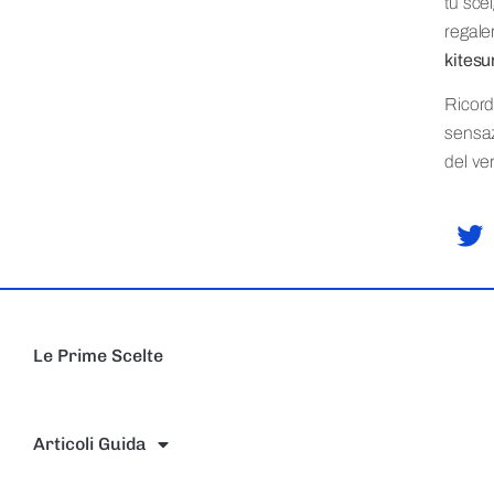
tu scel
regale
kitesu
Ricord
sensazi
del ve
Le Prime Scelte
Articoli Guida