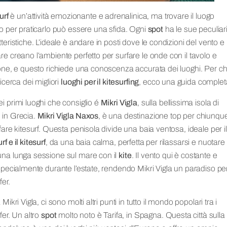
urf
è un’attività emozionante e adrenalinica, ma trovare il luogo
to per praticarlo può essere una sfida. Ogni
spot
ha le sue peculiar
tteristiche. L’ideale è andare in posti dove le condizioni del vento e
re creano l’ambiente perfetto per surfare le onde con il tavolo e
lone, e questo richiede una conoscenza accurata dei luoghi. Per ch
ricerca dei migliori
luoghi per il kitesurfing
, ecco una guida complet
i primi luoghi che consiglio é
Mikri Vigla
, sulla bellissima isola di
in Grecia.
Mikri Vigla Naxos
, è una destinazione top per chiunqu
 fare kitesurf. Questa penisola divide una baia ventosa, ideale per il
f e il kitesurf
, da una baia calma, perfetta per rilassarsi e nuotare
na lunga sessione sul mare con il
kite
. Il vento qui è costante e
 specialmente durante l’estate, rendendo Mikri Vigla un paradiso per
fer.
 Mikri Vigla, ci sono molti altri punti in tutto il mondo popolari tra i
fer. Un altro
spot
molto noto è Tarifa, in Spagna. Questa città sulla