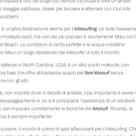
andalusa è uno dei luoghi più ventosi d’Europa e offre un ampio
di spiaggia sabbiosa, ideale per lanciare e atterrare con il tuo kite
problemi.
 è un’altra destinazione eterna per il
kitesurfing
. Le isole hawaian
o molteplici spot, ma uno dei più popolari è sicuramente Maui con 
te Beach. Le condizioni di vento perfette e le acque cristalline
o Maui un luogo desiderato dai kitesurfer di tutto il mondo.
atteras in North Carolina, USA, è un altro punto notevole, con
ia baia che offre abbastanza spazio per
fare kitesurf
senza
ire con gli altri.
ia, non importa dove si decide di andare, il più importante è avere i
equipaggiamento e, se si è principianti, l’assistenza di un istruttore
o per imparare correttamente le tecniche del
kitesurf
. Ricorda, la
zza è sempre importante!
clusione, il mondo è colmo di spot affascinanti per il kitesurfing. C