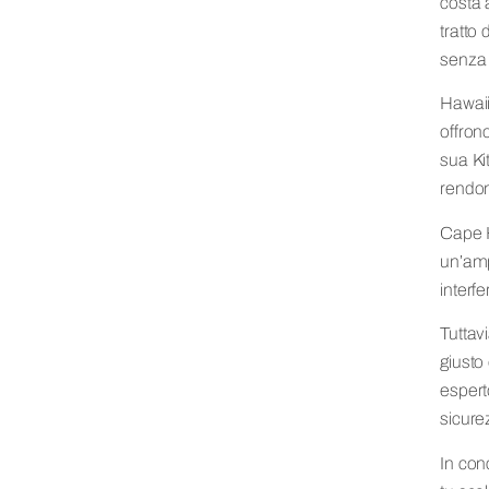
costa 
tratto 
senza 
Hawaii
offron
sua Ki
rendon
Cape H
un’amp
interfer
Tuttav
giusto 
espert
sicure
In con