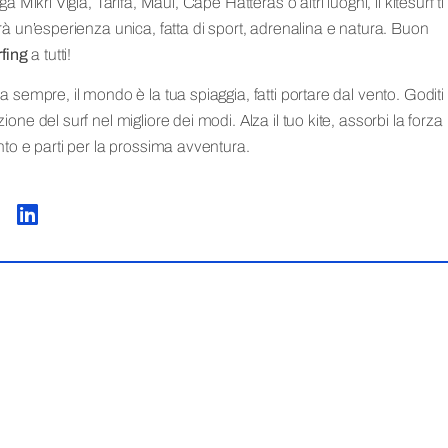
ga Mikri Vigla, Tarifa, Maui, Cape Hatteras o altri luoghi, il kitesurf ti
rà un’esperienza unica, fatta di sport, adrenalina e natura. Buon
rfing
a tutti!
a sempre, il mondo è la tua spiaggia, fatti portare dal vento. Goditi 
one del surf nel migliore dei modi. Alza il tuo kite, assorbi la forza
nto e parti per la prossima avventura.