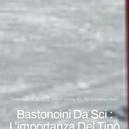
Settembre 26, 2024
Articoli Guida
,
Sci
,
Sport e tempo libero
Bastoncini Da Sci :
L’importanza Del Tipo