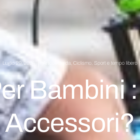
Luglio 29, 2024
Articoli Guida
,
Ciclismo
,
Sport e tempo libero
Per Bambini :
Accessori?