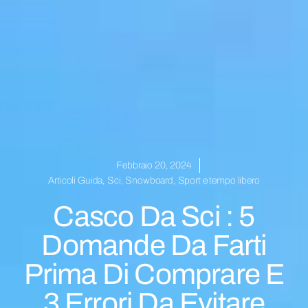
Febbraio 20, 2024
Articoli Guida
,
Sci
,
Snowboard
,
Sport e tempo libero
Casco Da Sci : 5
Domande Da Farti
Prima Di Comprare E
3 Errori Da Evitare