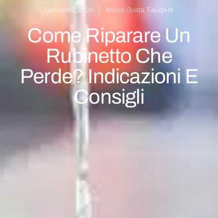
Gennaio 9, 2024
Articoli Guida
,
Fai-da-te
Come Riparare Un
Rubinetto Che
Perde? Indicazioni E
Consigli