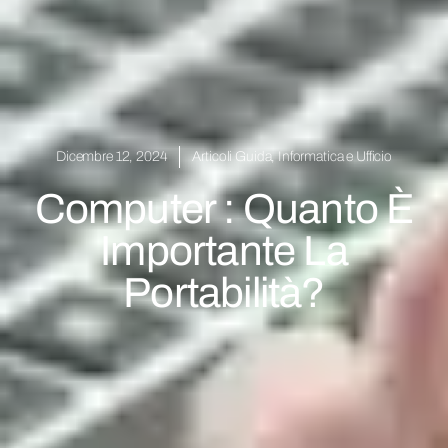
Dicembre 12, 2024
Articoli Guida
,
Informatica e Ufficio
Computer : Quanto È
Importante La
Portabilità?