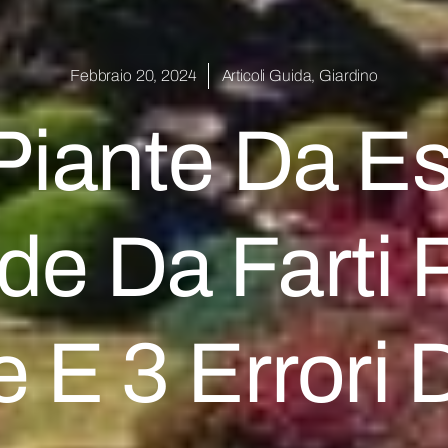
Febbraio 20, 2024
Articoli Guida
,
Giardino
Piante Da Es
e Da Farti P
E 3 Errori 