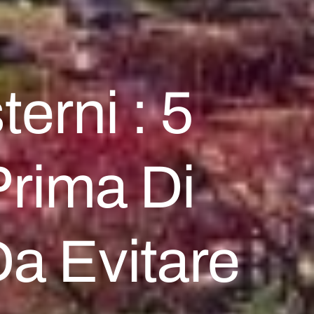
terni : 5
rima Di
Da Evitare