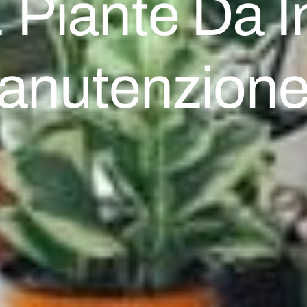
E Piante Da In
anutenzione