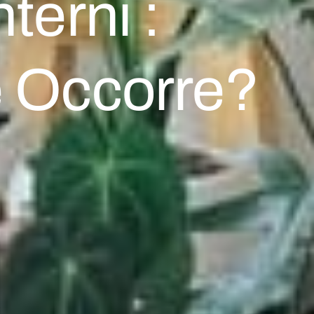
terni :
 Occorre?