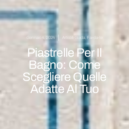
Gennaio 4, 2024
Articoli Guida
,
Fai-da-te
Piastrelle Per Il
Bagno: Come
Scegliere Quelle
Adatte Al Tuo