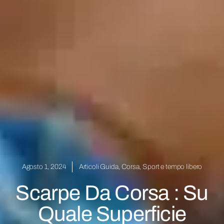
Agosto 1, 2024
Articoli Guida
,
Corsa
,
Sport e tempo libero
Scarpe Da Corsa : Su
Quale Superficie