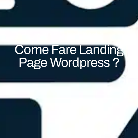
Aprile 7, 2024
B2B
,
InternetValore
Come Fare Landing
Page Wordpress ?