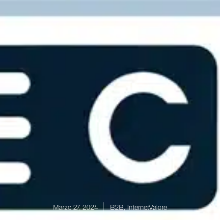
Marzo 27, 2024
B2B
,
InternetValore