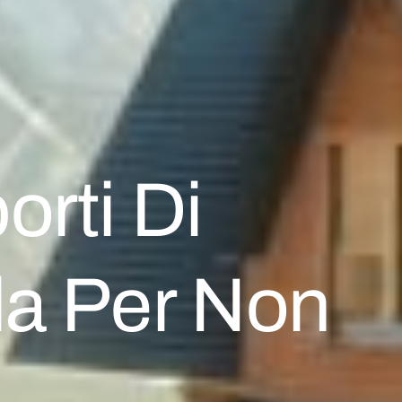
orti Di
da Per Non