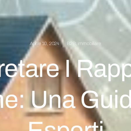
Aprile 10, 2024
B2B
,
immobiliare
retare I Rapp
ne: Una Gui
Esperti