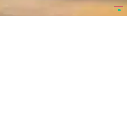
I
DJ
e i
VJ
hanno una vasta gamma di attrezzature di cui
possono avvalersi per creare esperienze musicali
coinvolgenti. Oltre a
controller
e
software
specifici, ci sono