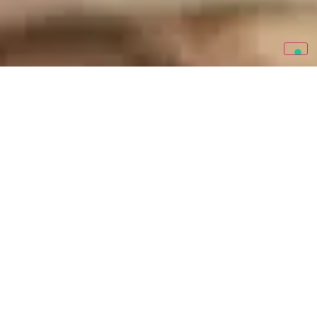
Quando si sceglie una chitarra, le caratteristiche del pickup e