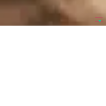
Quando si sceglie una chitarra elettrica, il tuo stile musicale è