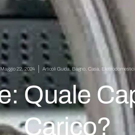
Maggio 22, 2024
Articoli Guida
,
Bagno
,
Casa
,
Elettrodomestici
ce: Quale Cap
Carico?