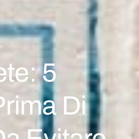
te
ete: 5
rima Di
Da Evitare