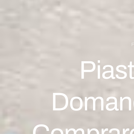
F
Piast
Domand
Comprare 