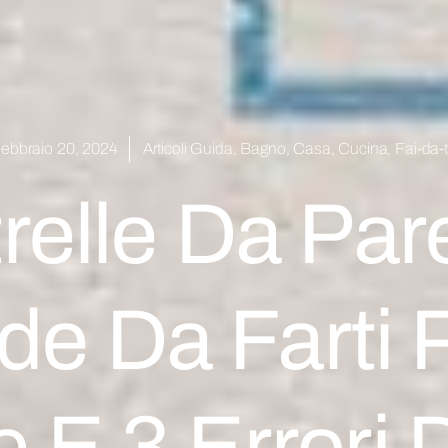
ebbraio 20, 2024
Articoli Guida
,
Bagno
,
Casa
,
Cucina
,
Fai-da-
relle Da Par
e Da Farti P
E 3 Errori 