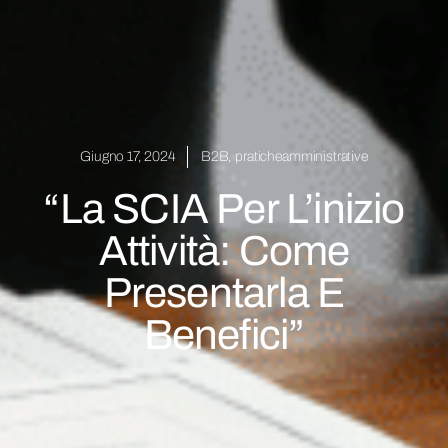
Giugno 17, 2024
B2B
,
praticheamministrative
“La SCIA Per L’inizio
Attività: Come
Presentarla E
Benefici”